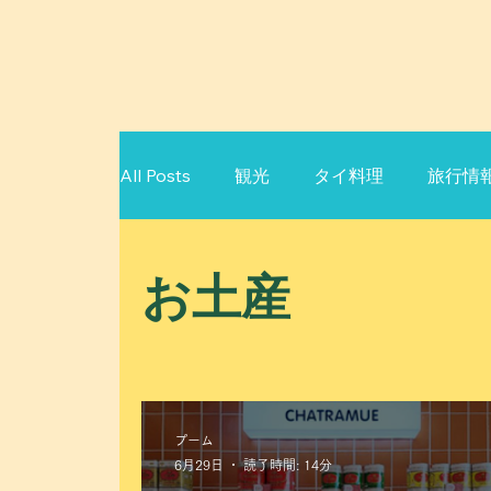
All Posts
観光
タイ料理
旅行情
タイ語
プーケット
パタヤ
お土産
プーム
6月29日
読了時間: 14分