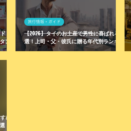
旅行情報・ガイド
イド！
【2026】タイのお土産で男性に喜ばれる15
タント
選！上司・父・彼氏に贈る年代別ランキン
グ
すめ15
選