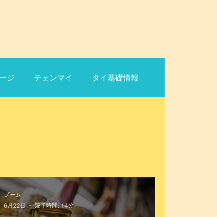
ージ
チェンマイ
タイ基礎情報
プーム
6月22日
読了時間: 14分