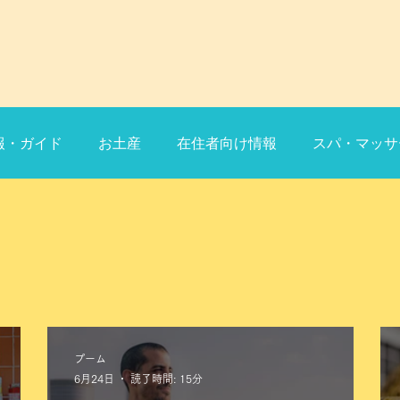
報・ガイド
お土産
在住者向け情報
スパ・マッサ
バンコク
ホテル
プーム
6月24日
読了時間: 15分