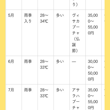
り）
5月
雨季
28〜
多い
ヴィ
35,00
★
入り
34℃
サカ
0〜
★
ブー
55,00
チャ
0円
（仏
誕
節）
6月
雨季
28〜
多い
—
30,00
★
33℃
0〜
★
50,00
0円
7月
雨季
28〜
多い
アサ
35,00
★
33℃
ラハ
0〜
★
ブー
55,00
チャ
0円