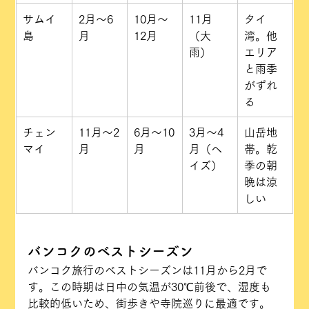
サムイ
2月〜6
10月〜
11月
タイ
島
月
12月
（大
湾。他
雨）
エリア
と雨季
がずれ
る
チェン
11月〜2
6月〜10
3月〜4
山岳地
マイ
月
月
月（ヘ
帯。乾
イズ）
季の朝
晩は涼
しい
バンコクのベストシーズン
バンコク旅行のベストシーズンは11月から2月で
す。この時期は日中の気温が30℃前後で、湿度も
比較的低いため、街歩きや寺院巡りに最適です。