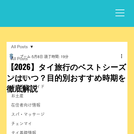
All Posts
プーム
5月8日
読了時間: 19分
All Posts
【2026】タイ旅行のベストシーズ
観光
ンはいつ？目的別おすすめ時期を
タイ料理
徹底解説
旅行情報・ガイド
お土産
在住者向け情報
スパ・マッサージ
チェンマイ
タイ基礎情報