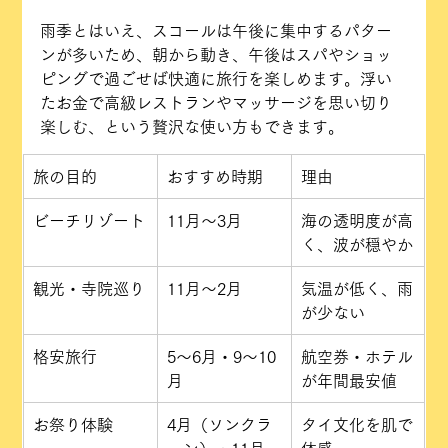
雨季とはいえ、スコールは午後に集中するパター
ンが多いため、朝から動き、午後はスパやショッ
ピングで過ごせば快適に旅行を楽しめます。浮い
たお金で高級レストランやマッサージを思い切り
楽しむ、という贅沢な使い方もできます。
旅の目的
おすすめ時期
理由
ビーチリゾート
11月〜3月
海の透明度が高
く、波が穏やか
観光・寺院巡り
11月〜2月
気温が低く、雨
が少ない
格安旅行
5〜6月・9〜10
航空券・ホテル
月
が年間最安値
お祭り体験
4月（ソンクラ
タイ文化を肌で