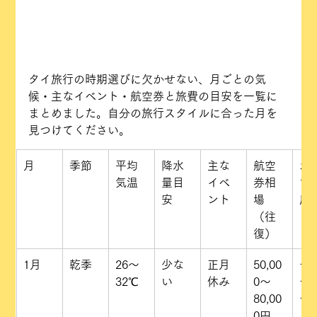
タイ旅行の時期選びに欠かせない、月ごとの気
候・主なイベント・航空券と旅費の目安を一覧に
まとめました。自分の旅行スタイルに合った月を
見つけてください。
月
季節
平均
降水
主な
航空
お
気温
量目
イベ
券相
す
安
ント
場
度
（往
復）
1月
乾季
26〜
少な
正月
50,00
★
32℃
い
休み
0〜
★
80,00
★
0円