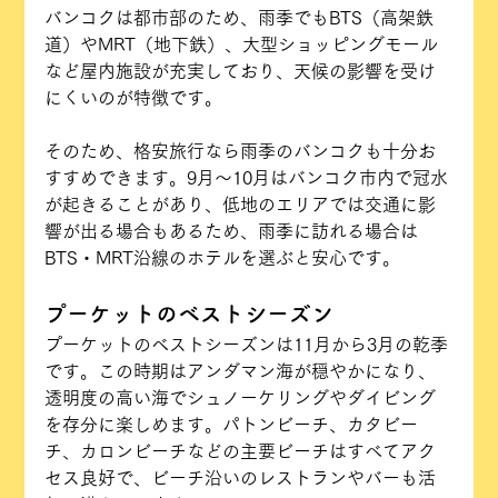
バンコクは都市部のため、雨季でもBTS（高架鉄
道）やMRT（地下鉄）、大型ショッピングモール
など屋内施設が充実しており、天候の影響を受け
にくいのが特徴です。
そのため、格安旅行なら雨季のバンコクも十分お
すすめできます。9月〜10月はバンコク市内で冠水
が起きることがあり、低地のエリアでは交通に影
響が出る場合もあるため、雨季に訪れる場合は
BTS・MRT沿線のホテルを選ぶと安心です。
プーケットのベストシーズン
プーケットのベストシーズンは11月から3月の乾季
です。この時期はアンダマン海が穏やかになり、
透明度の高い海でシュノーケリングやダイビング
を存分に楽しめます。パトンビーチ、カタビー
チ、カロンビーチなどの主要ビーチはすべてアク
セス良好で、ビーチ沿いのレストランやバーも活