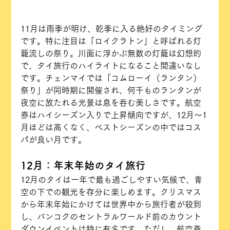
11月は雨季が明け、乾季に入る絶好のタイミング
です。特に注目は「ロイクラトン」と呼ばれる灯
籠流しの祭り。川面に浮かぶ無数の灯籠は幻想的
で、タイ旅行のハイライトになること間違いなし
です。チェンマイでは「コムローイ（ランタン）
祭り」が同時期に開催され、何千ものランタンが
夜空に放たれる光景は息を呑む美しさです。航空
券はハイシーズン入りで上昇傾向ですが、12月〜1
月ほどは高くなく、ベストシーズンの中ではコス
パが良い月です。
12月：年末年始のタイ旅行
12月のタイは一年で最も過ごしやすい気候で、青
空の下での観光を存分に楽しめます。クリスマス
から年末年始にかけては世界中から旅行者が殺到
し、バンコクのセントラルワールド前のカウント
ダウンイベントは特に有名です。ただし、航空券