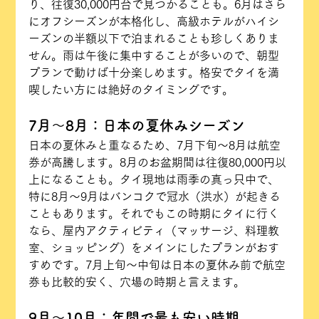
り、往復30,000円台で見つかることも。6月はさら
にオフシーズンが本格化し、高級ホテルがハイシ
ーズンの半額以下で泊まれることも珍しくありま
せん。雨は午後に集中することが多いので、朝型
プランで動けば十分楽しめます。格安でタイを満
喫したい方には絶好のタイミングです。
7月〜8月：日本の夏休みシーズン
日本の夏休みと重なるため、7月下旬〜8月は航空
券が高騰します。8月のお盆期間は往復80,000円以
上になることも。タイ現地は雨季の真っ只中で、
特に8月〜9月はバンコクで冠水（洪水）が起きる
こともあります。それでもこの時期にタイに行く
なら、屋内アクティビティ（マッサージ、料理教
室、ショッピング）をメインにしたプランがおす
すめです。7月上旬〜中旬は日本の夏休み前で航空
券も比較的安く、穴場の時期と言えます。
9月〜10月：年間で最も安い時期