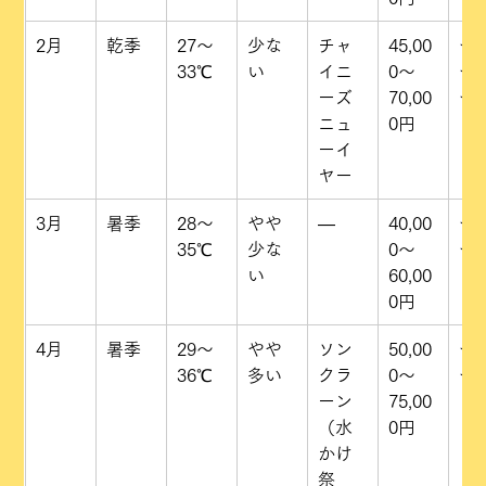
2月
乾季
27〜
少な
チャ
45,00
★
33℃
い
イニ
0〜
★
ーズ
70,00
★
ニュ
0円
ーイ
ヤー
3月
暑季
28〜
やや
—
40,00
★
35℃
少な
0〜
★
い
60,00
0円
4月
暑季
29〜
やや
ソン
50,00
★
36℃
多い
クラ
0〜
★
ーン
75,00
（水
0円
かけ
祭