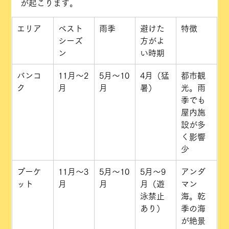
が起こります。
エリア
ベスト
雨季
避けた
特徴
シーズ
方がよ
ン
い時期
バンコ
11月〜2
5月〜10
4月（猛
都市観
ク
月
月
暑）
光。雨
季でも
屋内施
設が多
く影響
少
プーケ
11月〜3
5月〜10
5月〜9
アンダ
ット
月
月
月（遊
マン
泳禁止
海。乾
あり）
季の海
が絶景