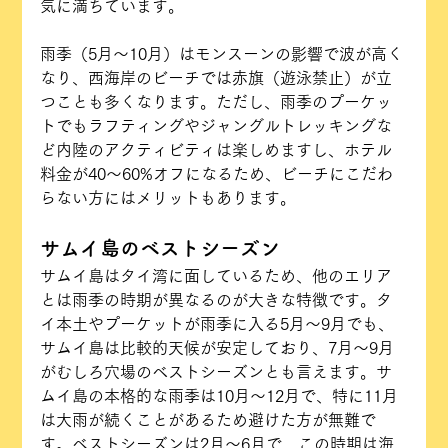
気に満ちています。
雨季（5月〜10月）はモンスーンの影響で波が高く
なり、西海岸のビーチでは赤旗（遊泳禁止）が立
つことも多くなります。ただし、雨季のプーケッ
トでもラフティングやジャングルトレッキングな
ど内陸のアクティビティは楽しめますし、ホテル
料金が40〜60%オフになるため、ビーチにこだわ
らない方にはメリットもあります。
サムイ島のベストシーズン
サムイ島はタイ湾に面しているため、他のエリア
とは雨季の時期が異なるのが大きな特徴です。タ
イ本土やプーケットが雨季に入る5月〜9月でも、
サムイ島は比較的天候が安定しており、7月〜9月
がむしろ穴場のベストシーズンとも言えます。サ
ムイ島の本格的な雨季は10月〜12月で、特に11月
は大雨が続くことがあるため避けた方が無難で
す。ベストシーズンは2月〜6月で、この時期は海