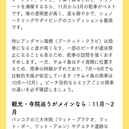
ートを満喫するなら、11月から3月の乾季がベスト
です。海の透明度が高く、波も穏やかで、シュノ
ーケリングやダイビングのコンディションも最高
です。
特にアンダマン海側（プーケット・クラビ）は雨
季になると波が高くなり、一部のビーチが遊泳禁
止になることもあるため、乾季の訪問を強くおす
すめします。一方、サムイ島はタイ湾側に位置す
るため、雨季の時期がずれており、7月〜9月でも
比較的天候が安定しています（サムイ島の雨季は
10月〜12月）。ビーチ目的ならエリアごとの雨季
の違いを必ず確認しましょう。
観光・寺院巡りがメインなら：11月〜2
月
バンコクの三大寺院（ワット・プラケオ、ワッ
ト・ポー、ワット・アルン）やアユタヤ遺跡な