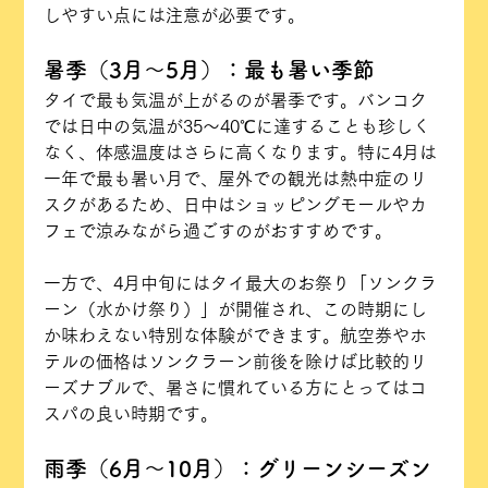
しやすい点には注意が必要です。
暑季（3月〜5月）：最も暑い季節
タイで最も気温が上がるのが暑季です。バンコク
では日中の気温が35〜40℃に達することも珍しく
なく、体感温度はさらに高くなります。特に4月は
一年で最も暑い月で、屋外での観光は熱中症のリ
スクがあるため、日中はショッピングモールやカ
フェで涼みながら過ごすのがおすすめです。
一方で、4月中旬にはタイ最大のお祭り「ソンクラ
ーン（水かけ祭り）」が開催され、この時期にし
か味わえない特別な体験ができます。航空券やホ
テルの価格はソンクラーン前後を除けば比較的リ
ーズナブルで、暑さに慣れている方にとってはコ
スパの良い時期です。
雨季（6月〜10月）：グリーンシーズン