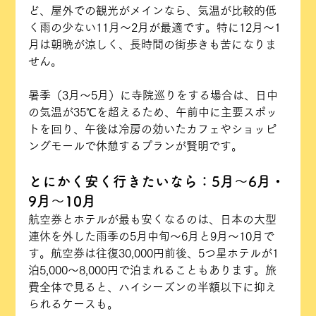
ど、屋外での観光がメインなら、気温が比較的低
く雨の少ない11月〜2月が最適です。特に12月〜1
月は朝晩が涼しく、長時間の街歩きも苦になりま
せん。
暑季（3月〜5月）に寺院巡りをする場合は、日中
の気温が35℃を超えるため、午前中に主要スポッ
トを回り、午後は冷房の効いたカフェやショッピ
ングモールで休憩するプランが賢明です。
とにかく安く行きたいなら：5月〜6月・
9月〜10月
航空券とホテルが最も安くなるのは、日本の大型
連休を外した雨季の5月中旬〜6月と9月〜10月で
す。航空券は往復30,000円前後、5つ星ホテルが1
泊5,000〜8,000円で泊まれることもあります。旅
費全体で見ると、ハイシーズンの半額以下に抑え
られるケースも。