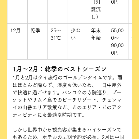
（灯
0円
籠流
し）
12月
乾季
25〜
少な
年末
55,00
★
31℃
い
年始
0〜
★
90,00
★
0円
1月〜2月：乾季のベストシーズン
1月と2月はタイ旅行のゴールデンタイムです。雨
はほとんど降らず、湿度も低いため、一日中屋外
で快適に過ごせます。バンコクの寺院巡り、プー
ケットやサムイ島でのビーチリゾート、チェンマ
イの山岳エリア散策など、どのエリア・どのアク
ティビティにも最適な時期です。
しかし世界中から観光客が集まるハイシーズンで
もあるため、ホテルの早期予約が必須。2月は中国