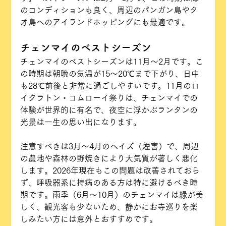
のコンディションも良く、周辺のパンガン島やタ
オ島へのアイランドホッピングにも最適です。
チェンマイのベストシーズン
チェンマイのベストシーズンは11月〜2月です。こ
の時期は朝晩の気温が15〜20℃まで下がり、日中
も28℃前後と非常に過ごしやすいです。11月のロ
イクラトン・コムローイ祭りは、チェンマイでの
体験が世界的に有名で、夜空に浮かぶランタンの
光景は一生の思い出になります。
注意すべきは3月〜4月のヘイズ（煙害）で、周辺
の農地や森林の野焼きにより大気質が著しく悪化
します。2026年現在もこの問題は改善されておら
ず、呼吸器系に持病のある方は特に避けるべき時
期です。雨季（6月〜10月）のチェンマイは緑が美
しく、観光客も少ないため、静かにお寺巡りを楽
しみたい方には意外とおすすめです。