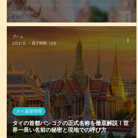
タイ基礎
情報
タイ語
プーム
プーケッ
2月27日
読了時間: 12分
ト
パタヤ
バンコク
ホテル
タイ基礎情報
タイの首都バンコクの正式名称を徹底解説！世
界一長い名前の秘密と現地での呼び方