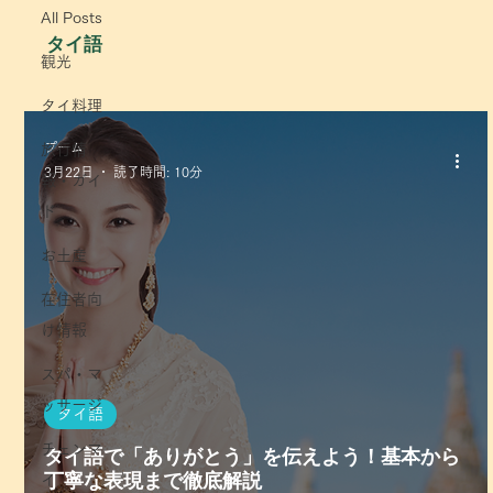
All Posts
タイ語
観光
タイ料理
プーム
旅行情
3月22日
読了時間: 10分
報・ガイ
ド
お土産
在住者向
け情報
スパ・マ
ッサージ
タイ語
タイ語で「ありがとう」を伝えよう！基本から
チェンマ
丁寧な表現まで徹底解説
イ